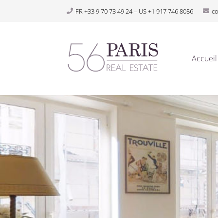
FR +33 9 70 73 49 24 – US +1 917 746 8056
c
Accueil