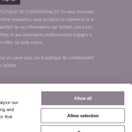
OLITIQUE DE CONFIDENTIALITÉ: En vous inscrivant
 notre newsletter, vous acceptez le traitement et le
ransfert de vos informations par 56Paris.com à ses
ffiliés et aux partenaires professionnels engagés à
et effet, où qu’ils soient.
our en savoir plus, lire la
politique de confidentialité
e 56Paris.
Allow all
alyse our
ing and
Allow selection
r that