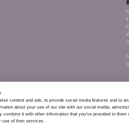
P
à
t
a
c
P
d
s
ise content and ads, to provide social media features and to an
rmation about your use of our site with our social media, advertis
 combine it with other information that you’ve provided to them o
 use of their services.