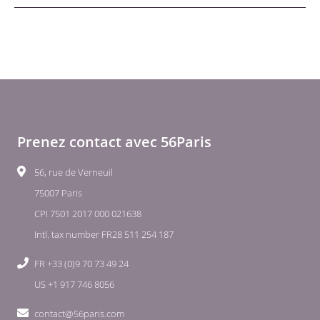
Prenez contact avec 56Paris
56, rue de Verneuil
75007 Paris
CPI 7501 2017 000 021638
Intl. tax number FR28 511 254 187
FR +33 (0)9 70 73 49 24
US +1 917 746 8056
contact@56paris.com