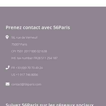
Prenez contact avec 56Paris
56, rue de Verneuil
75007 Paris
CPI 7501 2017 000 021638
Intl. tax number FR28 511 254 187
FR +33 (0)9 70 73 49 24
US +1 917 746 8056
contact@56paris.com
Suivez 56Paris sur les réseaux sociaux