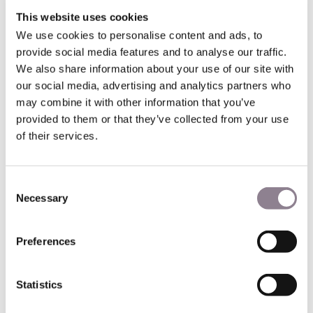
fins de présentation uniquement ; aucun meuble n’est inclus
This website uses cookies
dans la vente.
We use cookies to personalise content and ads, to
provide social media features and to analyse our traffic.
Caractéristiques principales
We also share information about your use of our site with
our social media, advertising and analytics partners who
* Étage: 3ᵉ étage avec ascenseur
may combine it with other information that you’ve
* Surface: 34,08 m²
* Pièces: 1 chambre, 1 salon, 1 salle d’eau, WC indépendant
provided to them or that they’ve collected from your use
* Rénové, calme et lumineux
of their services.
Agencement
Consent
* Entrée menant vers la pièce de vie principale
Necessary
Selection
* Cuisine ouverte intégrée à l’espace de réception
* Salon et chambre séparée donnant sur la cour
* Salle d’eau avec douche
Preferences
* WC indépendant
Statistics
Ce que nous aimons